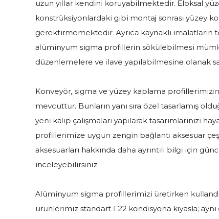
uzun yıllar kendini koruyabilmektedir. Eloksal yüz
konstrüksiyonlardaki gibi montaj sonrası yüzey kor
gerektirmemektedir. Ayrıca kaynaklı imalatların t
alüminyum sigma profillerin sökülebilmesi mümk
düzenlemelere ve ilave yapılabilmesine olanak s
Konveyör, sigma ve yüzey kaplama profillerimizin 
mevcuttur. Bunların yanı sıra özel tasarlamış oldu
yeni kalıp çalışmaları yapılarak tasarımlarınızı hay
profillerimize uygun zengin bağlantı aksesuar çe
aksesuarları hakkında daha ayrıntılı bilgi için g
inceleyebilirsiniz.
Alüminyum sigma profillerimizi üretirken kullan
ürünlerimiz standart F22 kondisyona kıyasla; ayn