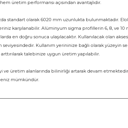
hem üretim performansı açısından avantajlıdır.
ızda standart olarak 6020 mm uzunlukta bulunmaktadır. El
niz karşılanabilir. Alüminyum sigma profillerin 6, 8, ve 10 
arda en doğru sonuca ulaşılacaktır. Kullanılacak olan akses
n seviyesindedir. Kullanım yerininize bağlı olarak yüzeyin ser
e arttırılarak talebinize uygun üretim yapılabilir.
 ve üretim alanlarında bilinirliği artarak devam etmektedi
ilmeniz mümkündür.