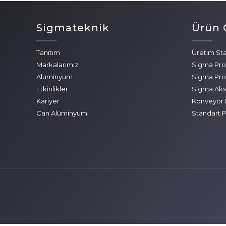
Sigmateknik
Ürün 
Tanıtım
Üretim Sta
Markalarımız
Sigma Profi
Alüminyum
Sigma Profi
Etkinlikler
Sigma Akse
Kariyer
Konveyör P
Can Alüminyum
Standart Pr