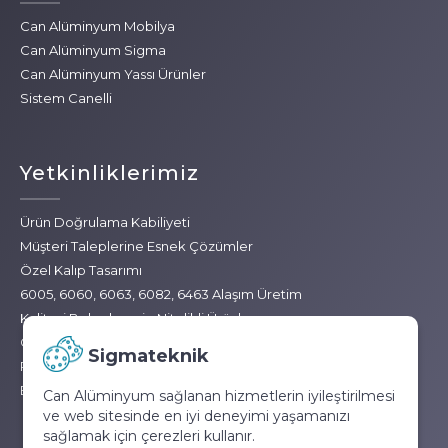
Can Alüminyum Mobilya
Can Alüminyum Sigma
Can Alüminyum Yassı Ürünler
Sistem Canelli
Yetkinliklerimiz
Ürün Doğrulama Kabiliyeti
Müşteri Taleplerine Esnek Çözümler
Özel Kalıp Tasarımı
6005, 6060, 6063, 6082, 6463 Alaşım Üretim
Kalitesi Belgelenmiş, Nitelikli Ürünler
Geniş Ürün Gamı
Sigmateknik
Profile Uygun Aksesuar Çeşitleri
Ebatlanmış, Bitmiş Ürünler
Can Alüminyum sağlanan hizmetlerin iyileştirilmesi
ve web sitesinde en iyi deneyimi yaşamanızı
sağlamak için çerezleri kullanır.